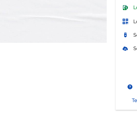
L
L
S
S
Te