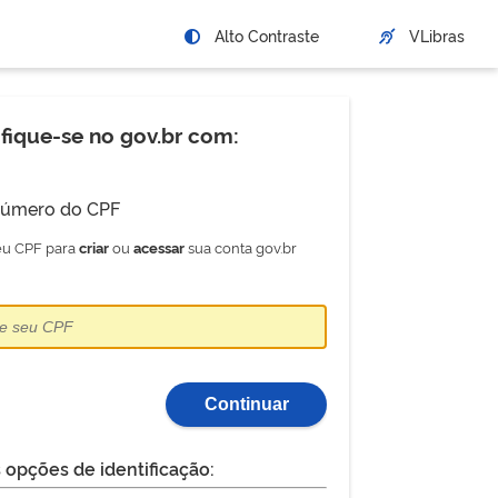
Alto Contraste
VLibras
ifique-se no gov.br com:
úmero do CPF
seu CPF para
ou
sua conta gov.br
criar
acessar
Continuar
 opções de identificação: